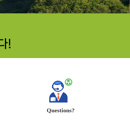
다!
Questions?