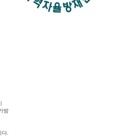
시
 가방
니다.