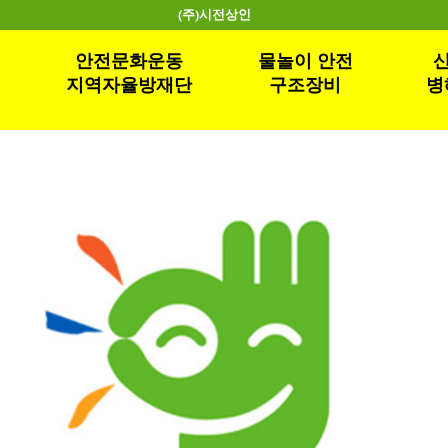
(주)시전상인
안전문화운동
물놀이 안전
산
지역자율방재단
구조장비
병