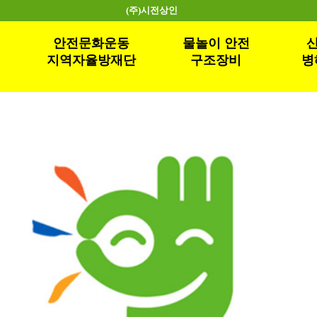
(주)시전상인
안전문화운동
물놀이 안전
산
지역자율방재단
구조장비
병