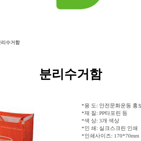
분리수거함
분리수거함
*용 도: 안전문화운동 홍
*재 질: PP타포린 등
*색 상: 3개 색상
*인 쇄: 실크스크린 인쇄
*인쇄사이즈: 170*70mm