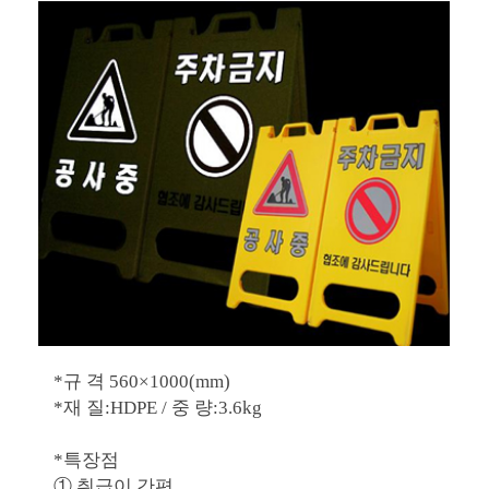
*규 격 560×1000(mm)
*재 질:HDPE / 중 량:3.6kg
*특장점
① 취급이 간편